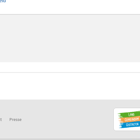
eld
t
Presse