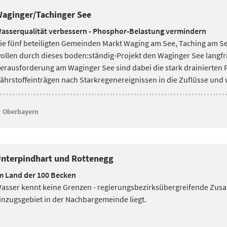
aginger/Tachinger See
asserqualität verbessern - Phosphor-Belastung vermindern
ie fünf beteiligten Gemeinden Markt Waging am See, Taching am S
ollen durch dieses boden:ständig-Projekt den
Waginger See langfri
erausforderung am Waginger See sind dabei die stark drainierten F
ährstoffeinträgen nach Starkregenereignissen in die Zuflüsse und w
Oberbayern
nterpindhart und Rottenegg
m Land der 100 Becken
asser kennt keine Grenzen - regierungsbezirksübergreifende Zus
inzugsgebiet in der Nachbargemeinde liegt.