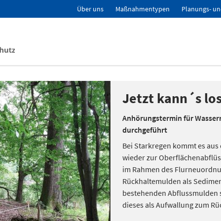
Über uns
Maßnahmentypen
Planungs- un
Jetzt kann´s lo
Anhörungstermin für Wasserr
durchgeführt
Bei Starkregen kommt es au
wieder zur Oberflächenabflüs
im Rahmen des Flurneuordnun
Rückhaltemulden als Sediment
bestehenden Abflussmulden s
dieses als Aufwallung zum Rü