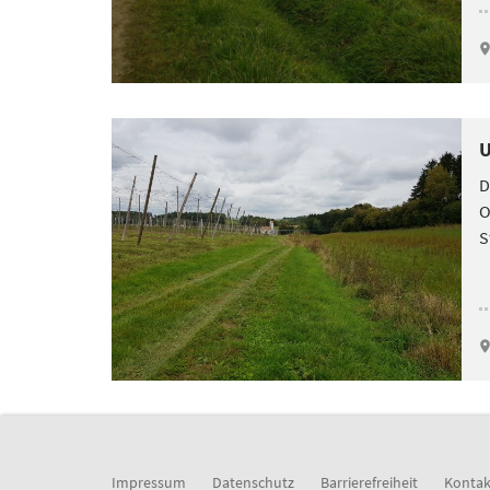
U
D
O
S
Impressum
Datenschutz
Barrierefreiheit
Kontak