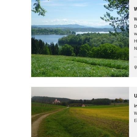
W
W
D
w
H
N
U
i
W
E