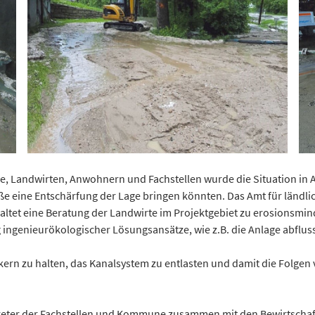
de, Landwirten, Anwohnern und Fachstellen wurde die Situation in 
 eine Entschärfung der Lage bringen könnten. Das Amt für ländli
nhaltet eine Beratung der Landwirte im Projektgebiet zu erosionsm
 ingenieurökologischer Lösungsansätze, wie z.B. die Anlage abflu
kern zu halten, das Kanalsystem zu entlasten und damit die Folgen
rtreter der Fachstellen und Kommune zusammen mit den Bewirtsch