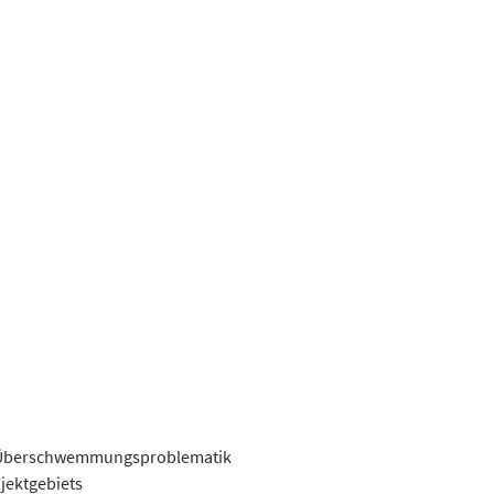
er Überschwemmungsproblematik
jektgebiets