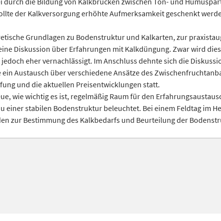
i durch die Bildung von Kalkbrücken zwischen Ton- und Humuspart
lte der Kalkversorgung erhöhte Aufmerksamkeit geschenkt werden, 
retische Grundlagen zu Bodenstruktur und Kalkarten, zur praxista
eine Diskussion über Erfahrungen mit Kalkdüngung. Zwar wird die
it jedoch eher vernachlässigt. Im Anschluss dehnte sich die Diskuss
e ein Austausch über verschiedene Ansätze des Zwischenfruchtanba
g und die aktuellen Preisentwicklungen statt.
e, wie wichtig es ist, regelmäßig Raum für den Erfahrungsaustausc
u einer stabilen Bodenstruktur beleuchtet. Bei einem Feldtag im H
oden zur Bestimmung des Kalkbedarfs und Beurteilung der Bodenstr