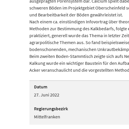
ausgeprägten Porensystem dar. Calcium spielt dabe
schweren Böden im Projektgebiet Oberscheinfeld sol
und Bearbeitbarkeit der Böden gewährleistet ist.
Nach einem ca. einstündigen Infovortrag über theo
Methoden zur Bestimmung des Kalkbedarfs, folgte 
praktiziert, generell wurde das Thema in letzter Ze
agrarpolitische Themen aus. So fand beispielsweis
bodenschonenden, mechanischen Unkrautbekämpfun
Beim zweiten Boden-Stammtisch zeigte sich aufs Neu
Kalkung wurde ein wichtiger Baustein für den Aufba
Acker veranschaulicht und die vorgestellten Meth
Datum
27. Juni 2022
Regierungsbezirk
Mittelfranken