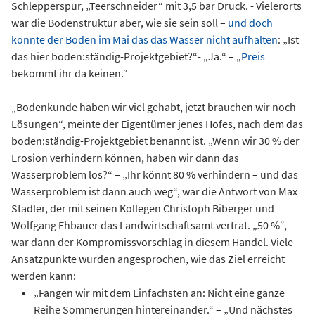
Schlepperspur, „Teerschneider“ mit 3,5 bar Druck. - Vielerorts
war die Bodenstruktur aber, wie sie sein soll –
und doch
konnte der Boden im Mai das das Wasser nicht aufhalten
: „Ist
das hier boden:ständig-Projektgebiet?“- „Ja.“ – „
Preis
bekommt ihr da keinen.“
„Bodenkunde haben wir viel gehabt, jetzt brauchen wir noch
Lösungen“, meinte der Eigentümer jenes Hofes, nach dem das
boden:ständig-Projektgebiet benannt ist. „Wenn wir 30 % der
Erosion verhindern können, haben wir dann das
Wasserproblem los?“ – „Ihr könnt 80 % verhindern – und das
Wasserproblem ist dann auch weg“, war die Antwort von Max
Stadler, der mit seinen Kollegen Christoph Biberger und
Wolfgang Ehbauer das Landwirtschaftsamt vertrat. „50 %“,
war dann der Kompromissvorschlag in diesem Handel. Viele
Ansatzpunkte wurden angesprochen, wie das Ziel erreicht
werden kann:
„Fangen wir mit dem Einfachsten an: Nicht eine ganze
Reihe Sommerungen hintereinander.“ – „Und nächstes