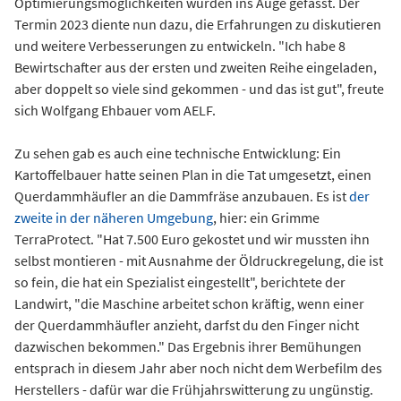
Optimierungsmöglichkeiten wurden ins Auge gefasst. Der
Termin 2023 diente nun dazu, die Erfahrungen zu diskutieren
und weitere Verbesserungen zu entwickeln. "Ich habe 8
Bewirtschafter aus der ersten und zweiten Reihe eingeladen,
aber doppelt so viele sind gekommen - und das ist gut", freute
sich Wolfgang Ehbauer vom AELF.
Zu sehen gab es auch eine technische Entwicklung: Ein
Kartoffelbauer hatte seinen Plan in die Tat umgesetzt, einen
Querdammhäufler an die Dammfräse anzubauen. Es ist
der
zweite in der näheren Umgebung
, hier: ein Grimme
TerraProtect. "Hat 7.500 Euro gekostet und wir mussten ihn
selbst montieren - mit Ausnahme der Öldruckregelung, die ist
so fein, die hat ein Spezialist eingestellt", berichtete der
Landwirt, "die Maschine arbeitet schon kräftig, wenn einer
der Querdammhäufler anzieht, darfst du den Finger nicht
dazwischen bekommen." Das Ergebnis ihrer Bemühungen
entsprach in diesem Jahr aber noch nicht dem Werbefilm des
Herstellers - dafür war die Frühjahrswitterung zu ungünstig.