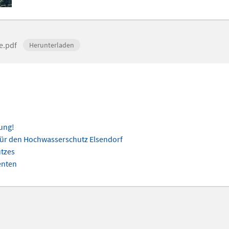
e.pdf
Herunterladen
ung!
s für den Hochwasserschutz Elsendorf
utzes
enten