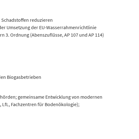
 Schadstoffen reduzieren
 der Umsetzung der EU-Wasserrahmenrichtlinie
rn 3. Ordnung (Abenszuflüsse, AP 107 und AP 114)
den Biogasbetrieben
behörden; gemeinsame Entwicklung von modernen
LfL, Fachzentren für Bodenökologie);