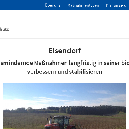
Über uns
Maßnahmentypen
Planungs- un
Elsendorf
nsmindernde Maßnahmen langfristig in seiner bi
verbessern und stabilisieren