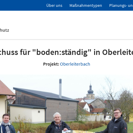
Über uns
Maßnahmentypen
Planungs- un
chuss für "boden:ständig" in Oberlei
Projekt:
Oberleiterbach