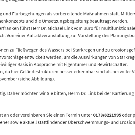
ng und Flurbegehungen als vorbereitende Maßnahmen statt. Mittlerw
hmenkonzepts und die Umsetzungsbegleitung beauftragt werden.
erfranken führt Herr Dr. Michael Link vom Büro für multifunktion
h. Von einer Auftaktveranstaltung zur Vorstellung des Planungsbü
rmationen zu Fließwegen des Wassers bei Starkregen und zu erosion
nvorschläge entwickelt werden, um die Auswirkungen von Starkreg
williger Basis in Absprache mit Eigentümer und Bewirtschafter.
 da hier Geländestrukturen besser erkennbar sind als bei voller Ve
ovember (siehe Abbildung).
tig. Daher möchten wir Sie bitten, Herrn Dr. Link bei der Kartierun
Ort an oder vereinbaren Sie einen Termin unter
0173/8221995
oder p
ener sowie aktuell stattfindender Überschwemmungs- und Erosion