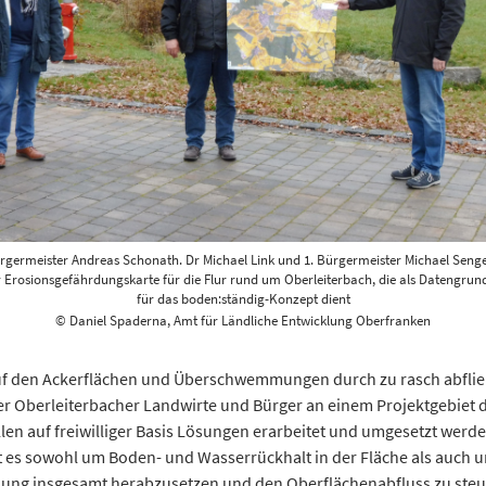
ürgermeister Andreas Schonath. Dr Michael Link und 1. Bürgermeister Michael Senge
r Erosionsgefährdungskarte für die Flur rund um Oberleiterbach, die als Datengrun
für das boden:ständig-Konzept dient
© Daniel Spaderna, Amt für Ländliche Entwicklung Oberfranken
uf den Ackerflächen und Überschwemmungen durch zu rasch abfli
 der Oberleiterbacher Landwirte und Bürger an einem Projektgebiet 
n auf freiwilliger Basis Lösungen erarbeitet und umgesetzt werden.
 es sowohl um Boden- und Wasserrückhalt in der Fläche als auch u
hrdung insgesamt herabzusetzen und den Oberflächenabfluss zu steu