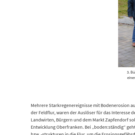
3. B
eine
Mehrere Starkregenereignisse mit Bodenerosion a
der Feldflur, waren der Auslöser für das Interesse
Landwirten, Bürgern und dem Markt Zapfendorf solle
Entwicklung Oberfranken. Bei „boden:ständig“ geht
bzw. -strukturen in die Flur, um die Erosionsgefä