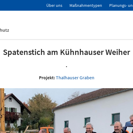
Über uns
Maßnahmentypen
Planungs- un
Spatenstich am Kühnhauser Weiher
.
Projekt:
Thalhauser Graben