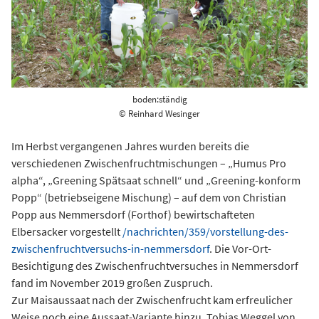
boden:ständig
© Reinhard Wesinger
Im Herbst vergangenen Jahres wurden bereits die
verschiedenen Zwischenfruchtmischungen – „Humus Pro
alpha“, „Greening Spätsaat schnell“ und „Greening-konform
Popp“ (betriebseigene Mischung) – auf dem von Christian
Popp aus Nemmersdorf (Forthof) bewirtschafteten
Elbersacker vorgestellt
/nachrichten/359/vorstellung-des-
zwischenfruchtversuchs-in-nemmersdorf
. Die Vor-Ort-
Besichtigung des Zwischenfruchtversuches in Nemmersdorf
fand im November 2019 großen Zuspruch.
Zur Maisaussaat nach der Zwischenfrucht kam erfreulicher
Weise noch eine Aussaat-Variante hinzu. Tobias Weggel von