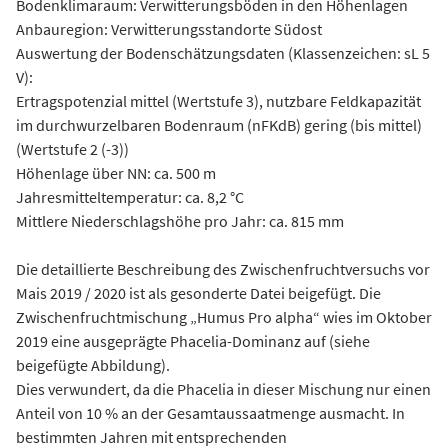
Bodenklimaraum: Verwitterungsböden in den Höhenlagen
Anbauregion: Verwitterungsstandorte Südost
Auswertung der Bodenschätzungsdaten (Klassenzeichen: sL 5
V):
Ertragspotenzial mittel (Wertstufe 3), nutzbare Feldkapazität
im durchwurzelbaren Bodenraum (nFKdB) gering (bis mittel)
(Wertstufe 2 (-3))
Höhenlage über NN: ca. 500 m
Jahresmitteltemperatur: ca. 8,2 °C
Mittlere Niederschlagshöhe pro Jahr: ca. 815 mm
Die detaillierte Beschreibung des Zwischenfruchtversuchs vor
Mais 2019 / 2020 ist als gesonderte Datei beigefügt. Die
Zwischenfruchtmischung „Humus Pro alpha“ wies im Oktober
2019 eine ausgeprägte Phacelia-Dominanz auf (siehe
beigefügte Abbildung).
Dies verwundert, da die Phacelia in dieser Mischung nur einen
Anteil von 10 % an der Gesamtaussaatmenge ausmacht. In
bestimmten Jahren mit entsprechenden