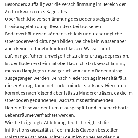
Besonders auffällig war die Verschlämmung im Bereich der
Andruckwalzen des Sägerätes.
Oberflächliche Verschlämmung des Bodens steigert die
Erosionsgefährdung. Besonders bei trockenen
Bodenverhältnissen können sich teils undurchdringliche
Oberbodenverdichtungen bilden, welche kein Wasser aber
auch keine Luft mehr hindurchlassen. Wasser- und
Luftmangel führen unweigerlich zu einer Ertragsdepression.
Ist der Boden erst einmal oberflächlich stark verschlämmt,
muss in Hanglagen unweigerlich von einem Bodenabtrag
ausgegangen werden. Je nach Niederschlagsintensität fällt
dieser Abtrag dann mehr oder minder stark aus. Hierdurch
kommt es nachfolgend ebenfalls zu Mindererträgen, da die im
Oberboden gebundenen, wachstumsbestimmenden
Nährstoffe sowie der Humus ausgespült und in benachbarte
Lebensräume verfrachtet werden.
Wie die beigefügte Abbildung deutlich zeigt, ist die
Infiltrationskapazität auf der mittels Claydon bestellten
Maisfläche (Variante „Mitte“) deutlich höher als dies die