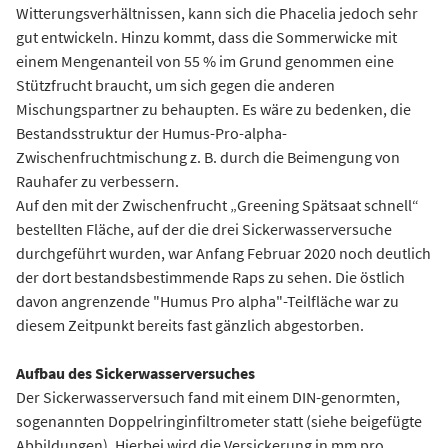
Witterungsverhältnissen, kann sich die Phacelia jedoch sehr
gut entwickeln. Hinzu kommt, dass die Sommerwicke mit
einem Mengenanteil von 55 % im Grund genommen eine
Stützfrucht braucht, um sich gegen die anderen
Mischungspartner zu behaupten. Es wäre zu bedenken, die
Bestandsstruktur der Humus-Pro-alpha-
Zwischenfruchtmischung z. B. durch die Beimengung von
Rauhafer zu verbessern.
Auf den mit der Zwischenfrucht „Greening Spätsaat schnell“
bestellten Fläche, auf der die drei Sickerwasserversuche
durchgeführt wurden, war Anfang Februar 2020 noch deutlich
der dort bestandsbestimmende Raps zu sehen. Die östlich
davon angrenzende "Humus Pro alpha"-Teilfläche war zu
diesem Zeitpunkt bereits fast gänzlich abgestorben.
Aufbau des Sickerwasserversuches
Der Sickerwasserversuch fand mit einem DIN-genormten,
sogenannten Doppelringinfiltrometer statt (siehe beigefügte
Abbildungen). Hierbei wird die Versickerung in mm pro