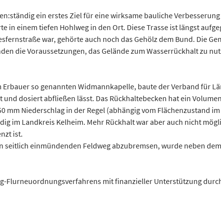
den:ständig ein erstes Ziel für eine wirksame bauliche Verbesseru
e in einem tiefen Hohlweg in den Ort. Diese Trasse ist längst auf
sfernstraße war, gehörte auch noch das Gehölz dem Bund. Die Gem
anden die Voraussetzungen, das Gelände zum Wasserrückhalt zu nut
 Erbauer so genannten Widmannkapelle, baute der Verband für Lä
 und dosiert abfließen lässt. Das Rückhaltebecken hat ein Volumen
50 mm Niederschlag in der Regel (abhängig vom Flächenzustand im E
ig im Landkreis Kelheim. Mehr Rückhalt war aber auch nicht mögli
zt ist.
inen seitlich einmündenden Feldweg abzubremsen, wurde neben dem
lurneuordnungsverfahrens mit finanzieller Unterstützung durch 