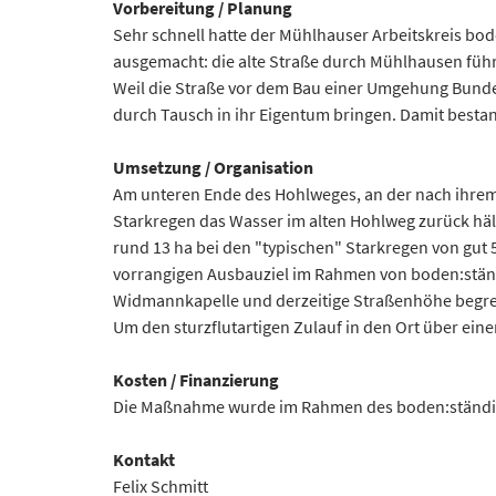
Vorbereitung / Planung
Sehr schnell hatte der Mühlhauser Arbeitskreis bo
ausgemacht: die alte Straße durch Mühlhausen führt
Weil die Straße vor dem Bau einer Umgehung Bunde
durch Tausch in ihr Eigentum bringen. Damit best
Umsetzung / Organisation
Am unteren Ende des Hohlweges, an der nach ihrem
Starkregen das Wasser im alten Hohlweg zurück hält
rund 13 ha bei den "typischen" Starkregen von gut 
vorrangigen Ausbauziel im Rahmen von boden:ständ
Widmannkapelle und derzeitige Straßenhöhe begren
Um den sturzflutartigen Zulauf in den Ort über e
Kosten / Finanzierung
Die Maßnahme wurde im Rahmen des boden:ständig-F
Kontakt
Felix Schmitt