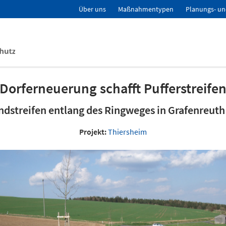
Über uns
Maßnahmentypen
Planungs- un
Dorferneuerung schafft Pufferstreife
ndstreifen entlang des Ringweges in Grafenreuth
Projekt:
Thiersheim