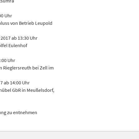
itsumra
00 Uhr
hluss von Betrieb Leupold
2017 ab 13:30 Uhr
lfel Eulenhof
:00 Uhr
Rieglersreuth bei Zell im
7 ab 14:00 Uhr
hübel GbR in Meußelsdorf,
dung zu entnehmen