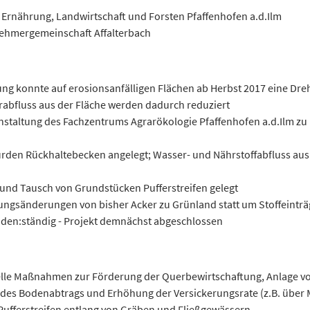
 Ernährung, Landwirtschaft und Forsten Pfaffenhofen a.d.Ilm
ehmergemeinschaft Affalterbach
g konnte auf erosionsanfälligen Flächen ab Herbst 2017 eine Dr
abfluss aus der Fläche werden dadurch reduziert
anstaltung des Fachzentrums Agrarökologie Pfaffenhofen a.d.Ilm 
rden Rückhaltebecken angelegt; Wasser- und Nährstoffabfluss aus
 und Tausch von Grundstücken Pufferstreifen gelegt
ungsänderungen von bisher Acker zu Grünland statt um Stoffeinträ
oden:ständig - Projekt demnächst abgeschlossen
lle Maßnahmen zur Förderung der Querbewirtschaftung, Anlage v
g des Bodenabtrags und Erhöhung der Versickerungsrate (z.B. über
Pufferstreifen entlang von Gräben und Fließgewässern