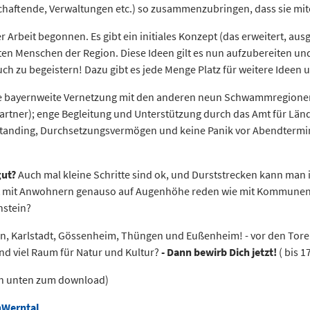
aftende, Verwaltungen etc.) so zusammenzubringen, dass sie mi
rbeit begonnen. Es gibt ein initiales Konzept (das erweitert, ausg
ten Menschen der Region. Diese Ideen gilt es nun aufzubereiten und
h zu begeistern! Dazu gibt es jede Menge Platz für weitere Ideen 
ine bayernweite Vernetzung mit den anderen neun Schwammregione
artner); enge Begleitung und Unterstützung durch das Amt für Län
Standing, Durchsetzungsvermögen und keine Panik vor Abendtermin
gut?
Auch mal kleine Schritte sind ok, und Durststrecken kann man 
t mit Anwohnern genauso auf Augenhöhe reden wie mit Kommune
nstein?
in, Karlstadt, Gössenheim, Thüngen und Eußenheim! - vor den Tor
nd viel Raum für Natur und Kultur?
- Dann bewirb Dich jetzt!
( bis 1
ch unten zum download)
Werntal