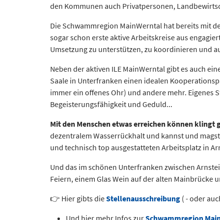
den Kommunen auch Privatpersonen, Landbewirtsch
Die Schwammregion MainWerntal hat bereits mit der A
sogar schon erste aktive Arbeitskreise aus engagier
Umsetzung zu unterstützen, zu koordinieren und auc
Neben der aktiven ILE MainWerntal gibt es auch e
Saale in Unterfranken einen idealen Kooperationsp
immer ein offenes Ohr) und andere mehr. Eigenes 
Begeisterungsfähigkeit und Geduld...
Mit den Menschen etwas erreichen können klingt 
dezentralem Wasserrückhalt und kannst und mags
und technisch top ausgestatteten Arbeitsplatz in Ar
Und das im schönen Unterfranken zwischen Arnste
Feiern, einem Glas Wein auf der alten Mainbrücke u
👉 Hier gibts die
Stellenausschreibung
( - oder au
Und hier mehr Infos zur
Schwammregion Main