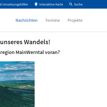
d Umsetzungshilfen
Interaktive Karte
Suche
Nachrichten
Termine
Projekte
 unseres Wandels!
region MainWerntal voran?