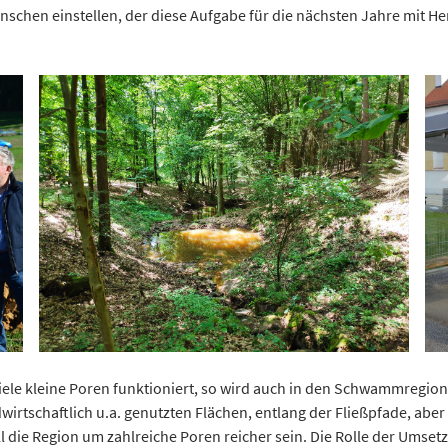
hen einstellen, der diese Aufgabe für die nächsten Jahre mit He
e kleine Poren funktioniert, so wird auch in den Schwammregione
rtschaftlich u.a. genutzten Flächen, entlang der Fließpfade, aber a
l die Region um zahlreiche Poren reicher sein. Die Rolle der Umsetz