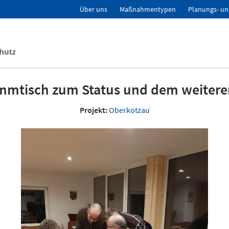
Über uns
Maßnahmentypen
Planungs- un
mmtisch zum Status und dem weiter
Projekt:
Oberkotzau