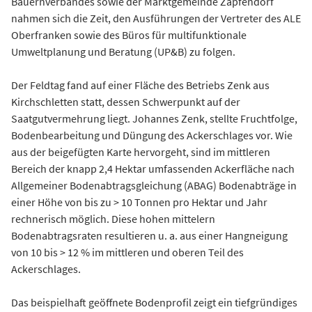
Bauernverbandes sowie der Marktgemeinde Zapfendorf
nahmen sich die Zeit, den Ausführungen der Vertreter des ALE
Oberfranken sowie des Büros für multifunktionale
Umweltplanung und Beratung (UP&B) zu folgen.
Der Feldtag fand auf einer Fläche des Betriebs Zenk aus
Kirchschletten statt, dessen Schwerpunkt auf der
Saatgutvermehrung liegt. Johannes Zenk, stellte Fruchtfolge,
Bodenbearbeitung und Düngung des Ackerschlages vor. Wie
aus der beigefügten Karte hervorgeht, sind im mittleren
Bereich der knapp 2,4 Hektar umfassenden Ackerfläche nach
Allgemeiner Bodenabtragsgleichung (ABAG) Bodenabträge in
einer Höhe von bis zu > 10 Tonnen pro Hektar und Jahr
rechnerisch möglich. Diese hohen mittelern
Bodenabtragsraten resultieren u. a. aus einer Hangneigung
von 10 bis > 12 % im mittleren und oberen Teil des
Ackerschlages.
Das beispielhaft geöffnete Bodenprofil zeigt ein tiefgründiges