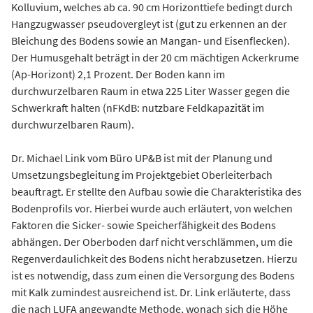
Kolluvium, welches ab ca. 90 cm Horizonttiefe bedingt durch
Hangzugwasser pseudovergleyt ist (gut zu erkennen an der
Bleichung des Bodens sowie an Mangan- und Eisenflecken).
Der Humusgehalt beträgt in der 20 cm mächtigen Ackerkrume
(Ap-Horizont) 2,1 Prozent. Der Boden kann im
durchwurzelbaren Raum in etwa 225 Liter Wasser gegen die
Schwerkraft halten (nFKdB: nutzbare Feldkapazität im
durchwurzelbaren Raum).
Dr. Michael Link vom Büro UP&B ist mit der Planung und
Umsetzungsbegleitung im Projektgebiet Oberleiterbach
beauftragt. Er stellte den Aufbau sowie die Charakteristika des
Bodenprofils vor. Hierbei wurde auch erläutert, von welchen
Faktoren die Sicker- sowie Speicherfähigkeit des Bodens
abhängen. Der Oberboden darf nicht verschlämmen, um die
Regenverdaulichkeit des Bodens nicht herabzusetzen. Hierzu
ist es notwendig, dass zum einen die Versorgung des Bodens
mit Kalk zumindest ausreichend ist. Dr. Link erläuterte, dass
die nach LUFA angewandte Methode, wonach sich die Höhe