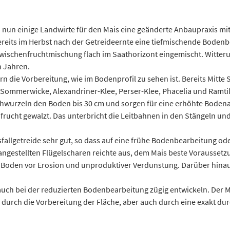
 nun einige Landwirte für den Mais eine geänderte Anbaupraxis mit
reits im Herbst nach der Getreideernte eine tiefmischende Bodenb
Zwischenfruchtmischung flach im Saathorizont eingemischt. Witter
n Jahren.
n die Vorbereitung, wie im Bodenprofil zu sehen ist. Bereits Mitte
Sommerwicke, Alexandriner-Klee, Perser-Klee, Phacelia und Ramtill
chwurzeln den Boden bis 30 cm und sorgen für eine erhöhte Boden
ucht gewalzt. Das unterbricht die Leitbahnen in den Stängeln und u
fallgetreide sehr gut, so dass auf eine frühe Bodenbearbeitung o
angestellten Flügelscharen reichte aus, dem Mais beste Voraussetzu
n Boden vor Erosion und unproduktiver Verdunstung. Darüber hinau
 auch bei der reduzierten Bodenbearbeitung zügig entwickeln. Der M
durch die Vorbereitung der Fläche, aber auch durch eine exakt du