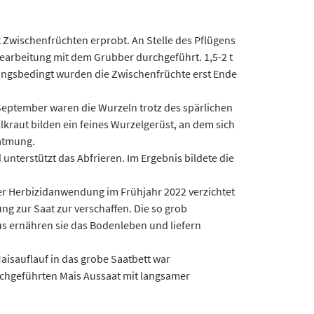
 Zwischenfrüchten erprobt. An Stelle des Pflügens
earbeitung mit dem Grubber durchgeführt. 1,5-2 t
ungsbedingt wurden die Zwischenfrüchte erst Ende
 September waren die Wurzeln trotz des spärlichen
kraut bilden ein feines Wurzelgerüst, an dem sich
atmung.
nterstützt das Abfrieren. Im Ergebnis bildete die
der Herbizidanwendung im Frühjahr 2022 verzichtet
ng zur Saat zur verschaffen. Die so grob
s ernähren sie das Bodenleben und liefern
aisauflauf in das grobe Saatbett war
rchgeführten Mais Aussaat mit langsamer