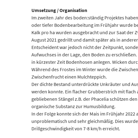
Umsetzung / Organisation
Im zweiten Jahr des boden:ständig Projektes haben
oder tiefer Bodenbearbeitung im Frühjahr wurde be
Kalk pro ha wurden ausgebracht und zur Saat der 
August 2021 gedrillt und damit später als in andere
Entscheident war jedoch nicht der Zeitpunkt, sonder
Aufwuchses in der Lage, den Boden zu erschließen. 
in kürzester Zeit Bodenhosen anlegen. Wicken dur
Während des Frostes im Winter wurde die Zwischenfr
Zwischenfrucht einen Mulchteppich.
Der dichte Bestand unterdrückte Unkräuter und Aus
werden konnte. Ein flacher Grubberstrich mit flach 
gebliebenen Stängel z.B. der Phacelia schützen de
organische Substanz zur Humusbildung.
In der Folge konnte sich der Mais im Frühjahr 2022
unproblematisch und sehr gleichmäßig. Dies wurde 
Drillgeschwindigkeit von 7-8 km/h erreicht.