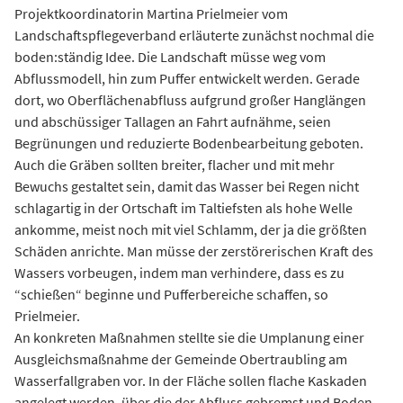
Projektkoordinatorin Martina Prielmeier vom
Landschaftspflegeverband erläuterte zunächst nochmal die
boden:ständig Idee. Die Landschaft müsse weg vom
Abflussmodell, hin zum Puffer entwickelt werden. Gerade
dort, wo Oberflächenabfluss aufgrund großer Hanglängen
und abschüssiger Tallagen an Fahrt aufnähme, seien
Begrünungen und reduzierte Bodenbearbeitung geboten.
Auch die Gräben sollten breiter, flacher und mit mehr
Bewuchs gestaltet sein, damit das Wasser bei Regen nicht
schlagartig in der Ortschaft im Taltiefsten als hohe Welle
ankomme, meist noch mit viel Schlamm, der ja die größten
Schäden anrichte. Man müsse der zerstörerischen Kraft des
Wassers vorbeugen, indem man verhindere, dass es zu
“schießen“ beginne und Pufferbereiche schaffen, so
Prielmeier.
An konkreten Maßnahmen stellte sie die Umplanung einer
Ausgleichsmaßnahme der Gemeinde Obertraubling am
Wasserfallgraben vor. In der Fläche sollen flache Kaskaden
angelegt werden, über die der Abfluss gebremst und Boden