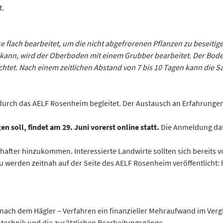
t.
se flach bearbeitet, um die nicht abgefrorenen Pflanzen zu beseitig
kann, wird der Oberboden mit einem Grubber bearbeitet. Der Boden 
tet. Nach einem zeitlichen Abstand von 7 bis 10 Tagen kann die Sa
urch das AELF Rosenheim begleitet. Der Austausch an Erfahrungen 
n soll, findet am 29. Juni vorerst online statt.
Die Anmeldung daf
hafter hinzukommen. Interessierte Landwirte sollten sich bereits 
werden zeitnah auf der Seite des AELF Rosenheim veröffentlicht:
g nach dem Hägler – Verfahren ein finanzieller Mehraufwand im Ver
technik und die zusätzlichen Bearbeitungsgänge.