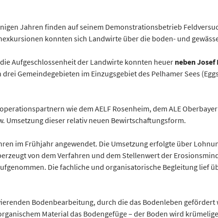
t einigen Jahren finden auf seinem Demonstrationsbetrieb Feldver
achexkursionen konnten sich Landwirte über die boden- und gewä
d die Aufgeschlossenheit der Landwirte konnten heuer
neben Josef 
n drei Gemeindegebieten im Einzugsgebiet des Pelhamer Sees (Eggs
Kooperationspartnern wie dem AELF Rosenheim, dem ALE Oberbayer
zw. Umsetzung dieser relativ neuen Bewirtschaftungsform.
ahren im Frühjahr angewendet. Die Umsetzung erfolgte über Lohnun
berzeugt von dem Verfahren und dem Stellenwert der Erosionsmind
fgenommen. Die fachliche und organisatorische Begleitung lief 
rvierenden Bodenbearbeitung, durch die das Bodenleben gefördert
n organischem Material das Bodengefüge – der Boden wird krümel