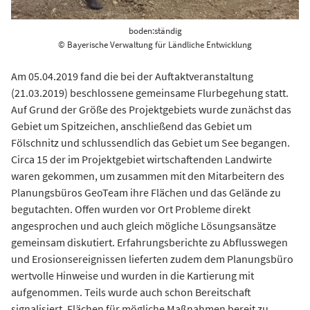
boden:ständig
© Bayerische Verwaltung für Ländliche Entwicklung
Am 05.04.2019 fand die bei der Auftaktveranstaltung
(21.03.2019) beschlossene gemeinsame Flurbegehung statt.
Auf Grund der Größe des Projektgebiets wurde zunächst das
Gebiet um Spitzeichen, anschließend das Gebiet um
Fölschnitz und schlussendlich das Gebiet um See begangen.
Circa 15 der im Projektgebiet wirtschaftenden Landwirte
waren gekommen, um zusammen mit den Mitarbeitern des
Planungsbüros GeoTeam ihre Flächen und das Gelände zu
begutachten. Offen wurden vor Ort Probleme direkt
angesprochen und auch gleich mögliche Lösungsansätze
gemeinsam diskutiert. Erfahrungsberichte zu Abflusswegen
und Erosionsereignissen lieferten zudem dem Planungsbüro
wertvolle Hinweise und wurden in die Kartierung mit
aufgenommen. Teils wurde auch schon Bereitschaft
signalisiert, Flächen für mögliche Maßnahmen bereit zu