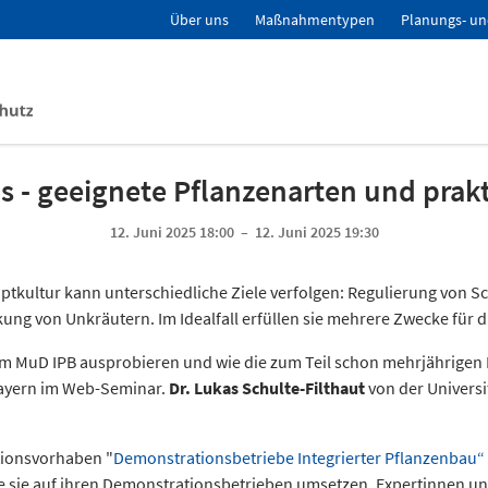
Über uns
Maßnahmentypen
Planungs- un
s - geeignete Pflanzenarten und pra
12. Juni 2025 18:00 – 12. Juni 2025 19:30
uptkultur kann unterschiedliche Ziele verfolgen: Regulierung von 
 von Unkräutern. Im Idealfall erfüllen sie mehrere Zwecke für di
m MuD IPB ausprobieren und wie die zum Teil schon mehrjährigen E
ayern im Web-Seminar.
Dr. Lukas Schulte-Filthaut
von der Universi
tionsvorhaben "
Demonstrationsbetriebe Integrierter Pflanzenbau“
e sie auf ihren Demonstrationsbetrieben umsetzen. Expertinnen u