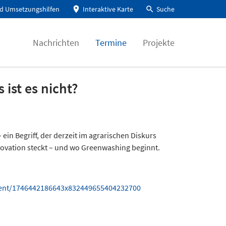
d Umsetzungshilfen
Interaktive Karte
Suche
Nachrichten
Termine
Projekte
 ist es nicht?
in Begriff, der derzeit im agrarischen Diskurs
Innovation steckt – und wo Greenwashing beginnt.
vent/1746442186643x832449655404232700