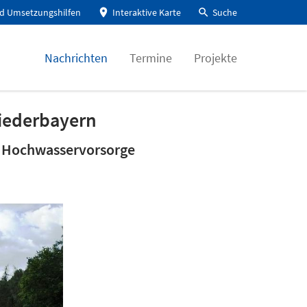
d Umsetzungshilfen
Interaktive Karte
Suche
Nachrichten
Termine
Projekte
iederbayern
r Hochwasservorsorge