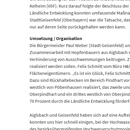
Kelheim (VöF). Kurz darauf folgte der Beschluss der 
Ländliche Entwicklung konnten umfassende Maßnahm
StadtGeisenfeld (Oberbayern) war die Tatsache, da
nur auf deren Seite zurückgehalten werden kann.
Umsetzung / Organisation
Die Bürgermeister Paul Weber (Stadt Geisenfeld) 
Zusammenarbeit mit Hopfenbauern aus Aiglsbach sp
Verhinderung von Ausschwemmungen beitrugen. Zuk
realisiert werden sollen. Felix Schmitt vom Büro H
Flächeneigentümern. „Es ist ein Glück, Felix Schm
Dazu sind Rückhaltebecken im Bereich Pindhart vor
westlich von Pöbenhausen realisiert, das zweite 
Oberpindhart und ein drittes westlich von Oberpind
70 Prozent durch die Ländliche Entwicklung förderf
Aiglsbach und Geisenfeld haben sich auf eine Aufte
konnten uns hier schnell einigen, bei der Hochwas
des bezirksübergreifenden Hochwasserschutzprojekts