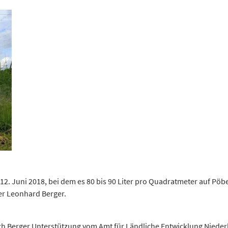
12. Juni 2018, bei dem es 80 bis 90 Liter pro Quadratmeter auf Pö
er Leonhard Berger.
sich Berger Unterstützung vom Amt für Ländliche Entwicklung Nied