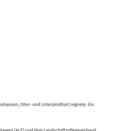
benhausen, Ober- und Unterpindhart regnete. Ein
erbayern (ALE) und dem Landschaftspflegeverband