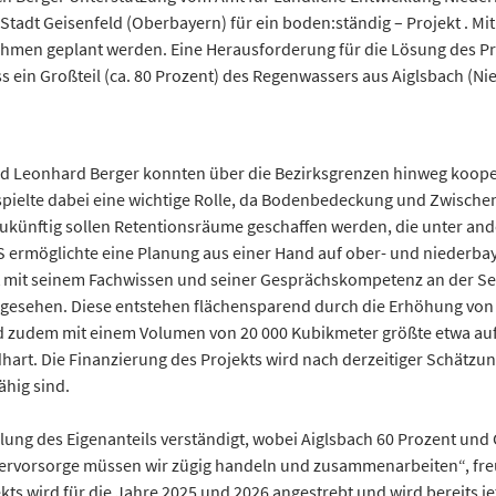
Stadt Geisenfeld (Oberbayern) für ein boden:ständig – Projekt . Mit
en geplant werden. Eine Herausforderung für die Lösung des Pro
ss ein Großteil (ca. 80 Prozent) des Regenwassers aus Aiglsbach (
und Leonhard Berger konnten über die Bezirksgrenzen hinweg koo
ielte dabei eine wichtige Rolle, da Bodenbedeckung und Zwische
ünftig sollen Retentionsräume geschaffen werden, die unter and
&S ermöglichte eine Planung aus einer Hand auf ober- und niederba
itt mit seinem Fachwissen und seiner Gesprächskompetenz an der Se
gesehen. Diese entstehen flächensparend durch die Erhöhung von 
und zudem mit einem Volumen von 20 000 Kubikmeter größte etwa a
hart. Die Finanzierung des Projekts wird nach derzeitiger Schätzun
ähig sind.
ilung des Eigenanteils verständigt, wobei Aiglsbach 60 Prozent un
servorsorge müssen wir zügig handeln und zusammenarbeiten“, fre
 wird für die Jahre 2025 und 2026 angestrebt und wird bereits jet