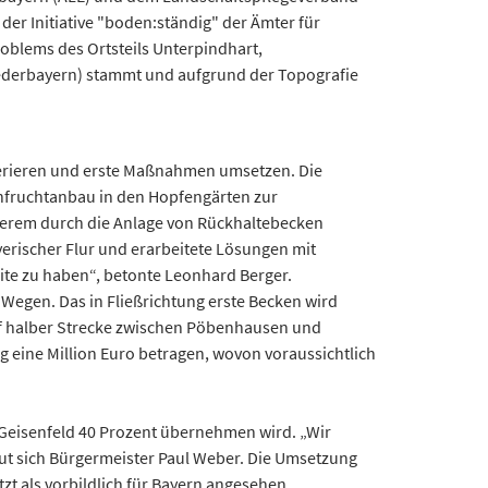
 der Initiative "boden:ständig" der Ämter für
blems des Ortsteils Unterpindhart,
Niederbayern) stammt und aufgrund der Topografie
perieren und erste Maßnahmen umsetzen. Die
nfruchtanbau in den Hopfengärten zur
erem durch die Anlage von Rückhaltebecken
yerischer Flur und erarbeitete Lösungen mit
ite zu haben“, betonte Leonhard Berger.
Wegen. Das in Fließrichtung erste Becken wird
uf halber Strecke zwischen Pöbenhausen und
g eine Million Euro betragen, wovon voraussichtlich
d Geisenfeld 40 Prozent übernehmen wird. „Wir
ut sich Bürgermeister Paul Weber. Die Umsetzung
zt als vorbildlich für Bayern angesehen.