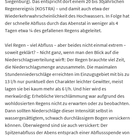
Siegenburg). Das entspricht dort einem 20 bis 30jährlichen
Regenereignis (KOSTRA) – und damit auch etwa der
Wiederkehrwahrscheinlichkeit des Hochwassers. In Folge hat
der schnelle Abfluss durch das Abenstal in weniger als 4
Tagen etwa ¼ des gefallenen Regens abgeleitet.
Viel Regen – viel Abfluss – aber beides nicht einmal extrem –
soweit geklärt? – Nicht ganz, wenn man den Blick auf die
Niederschlagsverteilung wirft: Der Regen brauchte viel Zeit,
die Niederschlagsmenge anzusammeln. Die maximalen
Stundenniederschläge erreichten im Einzugsgebiet mit bis zu
13 l/h nur punktuell den Charakter leichter Gewitter, meist
lagen sie bei kaum mehr als 6 l/h. Und hier wird es
merkwürdig: Erhebliche Verschlämmung war aufgrund des
wohldosierten Regens nicht zu erwarten oder zu beobachten.
Dann sollten Niederschläge dieser Intensität selbst in
wassergesättigtem, schwach durchlässigem Bogen versickern
können. Überwiegend sind sie auch versickert: Der
Spitzenabfluss der Abens entsprach einer Abflussspende von