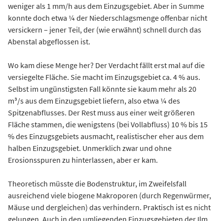
weniger als 1 mm/h aus dem Einzugsgebiet. Aber in Summe
konnte doch etwa ¼ der Niederschlagsmenge offenbar nicht
versickern – jener Teil, der (wie erwähnt) schnell durch das
Abenstal abgeflossen ist.
Wo kam diese Menge her? Der Verdacht fällt erst mal auf die
versiegelte Fläche. Sie macht im Einzugsgebiet ca. 4 % aus.
Selbst im ungünstigsten Fall könnte sie kaum mehr als 20
m³/s aus dem Einzugsgebiet liefern, also etwa ¼ des
Spitzenabflusses. Der Rest muss aus einer weit größeren
Fläche stammen, die wenigstens (bei Vollabfluss) 10 % bis 15
% des Einzugsgebiets ausmacht, realistischer eher aus dem
halben Einzugsgebiet. Unmerklich zwar und ohne
Erosionsspuren zu hinterlassen, aber er kam.
Theoretisch müsste die Bodenstruktur, im Zweifelsfall
ausreichend viele biogene Makroporen (durch Regenwürmer,
Mäuse und dergleichen) das verhindern. Praktisch ist es nicht
gelungen. Auch in den umliegenden Einzugsgebieten der Ilm,