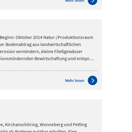
Mehr lesen
t Beginn: Oktober 2014 Natur-/Produktionsraum
ve:
Bodenabtrag aus landwirtschaftlichen
erosion vermindern, kleine Fließgewässer
onsmindernden Bewirtschaftung und entspr....
Mehr lesen
ee, Kirchanschöring, Wonneberg und Petting
stig als Badesee nutzbar erhalten. Eine