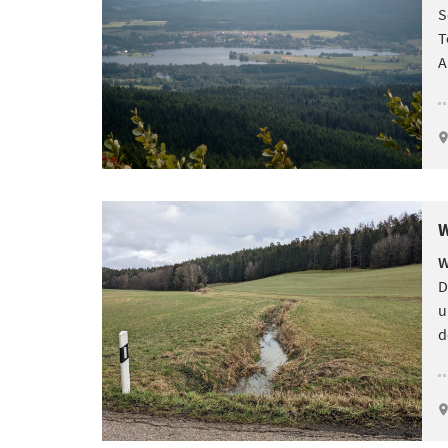
S
T
A
W
W
D
u
d