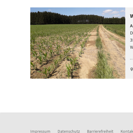
W
A
D
3
W
Impressum
Datenschutz
Barrierefreiheit
Kontak