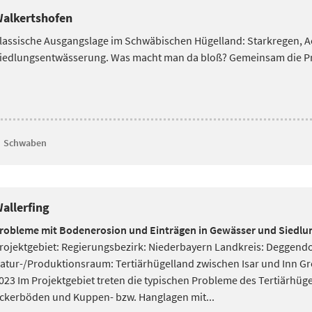
alkertshofen
lassische Ausgangslage im Schwäbischen Hügelland: Starkregen, 
iedlungsentwässerung. Was macht man da bloß? Gemeinsam die 
Schwaben
allerfing
robleme mit Bodenerosion und Einträgen in Gewässer und Siedlu
rojektgebiet: Regierungsbezirk: Niederbayern Landkreis: Deggend
atur-/Produktionsraum: Tertiärhügelland zwischen Isar und Inn Grö
023 Im Projektgebiet treten die typischen Probleme des Tertiärhüg
ckerböden und Kuppen- bzw. Hanglagen mit...