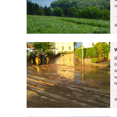
H
W
Ü
D
W
w
N