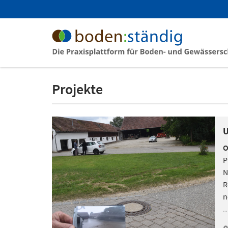
Projekte
U
O
P
N
R
n