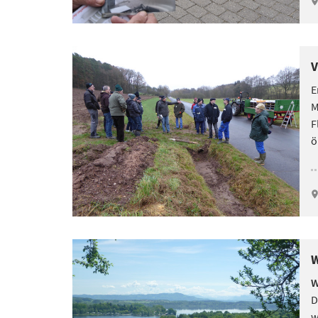
V
E
M
F
ö
W
W
D
w