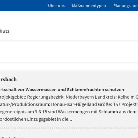
Über uns
Maßnahmentypen
Planungs- un
rsbach
rtschaft vor Wassermassen und Schlammfrachten schützen
rojektgebiet: Regierungsbezirk: Niederbayern Landkreis: Kelheim
atur-/Produktionsraum: Donau-Isar-Hügelland Größe: 157 Projektla
egenereignis am 9.6.18 sind Wassermengen mit Schlamm aus dem s
ordöstlichen Einzugsgebiet in die...