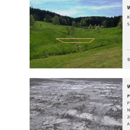
W
K
S
W
P
P
N
2
A