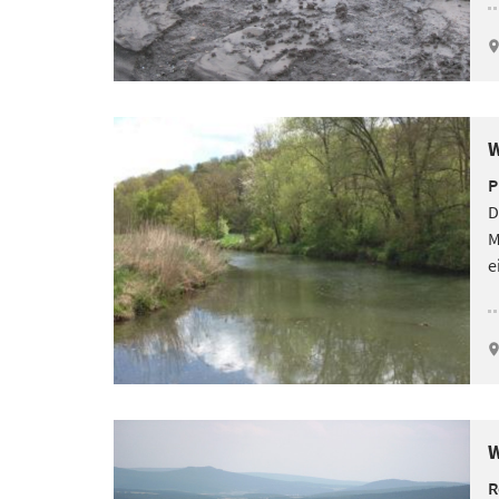
W
P
D
M
e
W
R