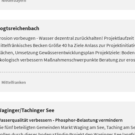
Niederbayern
ogtsreichenbach
rosion vorbeugen - Wasser dezentral zurückhalten! Projektlaufzei
ittelfränkisches Becken Größe 40 ha Ziele Anlass zur Projektinitiati
lächen, Umsetzung Gewässerentwicklungsplan Projektziele: Boden
kologisch verbessern Maßnahmenschwerpunkte Beratung zur erosi
Mittelfranken
aginger/Tachinger See
asserqualität verbessern - Phosphor-Belastung vermindern
ie fünf beteiligten Gemeinden Markt Waging am See, Taching am S
ollen durch dieses boden:ständig-Projekt den
Waginger See langfri